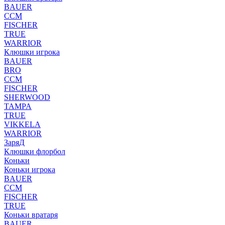
BAUER
CCM
FISCHER
TRUE
WARRIOR
Клюшки игрока
BAUER
BRO
CCM
FISCHER
SHERWOOD
TAMPA
TRUE
VIKKELA
WARRIOR
ЗаряД
Клюшки флорбол
Коньки
Коньки игрока
BAUER
CCM
FISCHER
TRUE
Коньки вратаря
BAUER