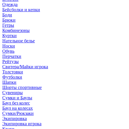
Одежда
Бейсболки и кепки
Боди
Брюки
Гетры
Комбинезоны
Куртки
Нательное белье
Носки
Обувь
Перчатки
Рейтузы
Свитера/Майки игрока
Толстовки
Футболки
Шапки
Шорты спортивные
Сувениры
Сумки и Баулы
Баул без колес
Баул на колесах
Сумки/Рюкзаки
Экипировка
Экипировка игрока
Краги