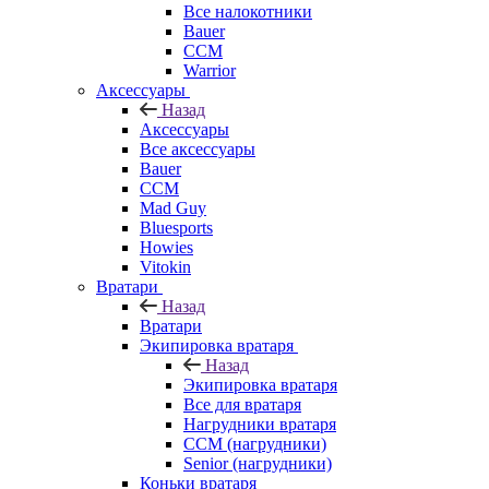
Все налокотники
Bauer
CCM
Warrior
Аксессуары
Назад
Аксессуары
Все аксессуары
Bauer
CCM
Mad Guy
Bluesports
Howies
Vitokin
Вратари
Назад
Вратари
Экипировка вратаря
Назад
Экипировка вратаря
Все для вратаря
Нагрудники вратаря
CCM (нагрудники)
Senior (нагрудники)
Коньки вратаря