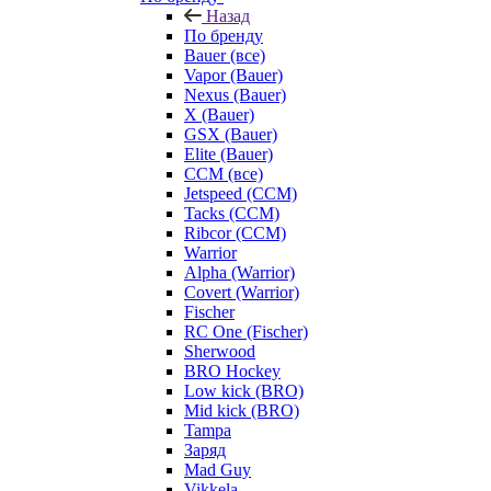
Назад
По бренду
Bauer (все)
Vapor (Bauer)
Nexus (Bauer)
X (Bauer)
GSX (Bauer)
Elite (Bauer)
CCM (все)
Jetspeed (CCM)
Tacks (CCM)
Ribcor (CCM)
Warrior
Alpha (Warrior)
Covert (Warrior)
Fischer
RC One (Fischer)
Sherwood
BRO Hockey
Low kick (BRO)
Mid kick (BRO)
Tampa
Заряд
Mad Guy
Vikkela