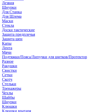
Лезвия
Шнурки
Для Станка
Для Шлема
Маски
Стекла
Доски тактические
Защита предплечья
Защита шеи
Капы
Лента
Мячи
Подтяжки/Пояса/Липучки для щитков/Протектор
Разное
Ракушки
Свистки
Сетки
Скотч
Стельки
Тренажеры
Чехлы
Шайбы
Шнурки
Клюшки
Клюшки вратаря