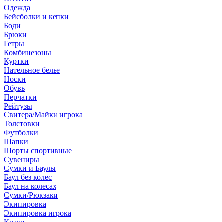
Одежда
Бейсболки и кепки
Боди
Брюки
Гетры
Комбинезоны
Куртки
Нательное белье
Носки
Обувь
Перчатки
Рейтузы
Свитера/Майки игрока
Толстовки
Футболки
Шапки
Шорты спортивные
Сувениры
Сумки и Баулы
Баул без колес
Баул на колесах
Сумки/Рюкзаки
Экипировка
Экипировка игрока
Краги