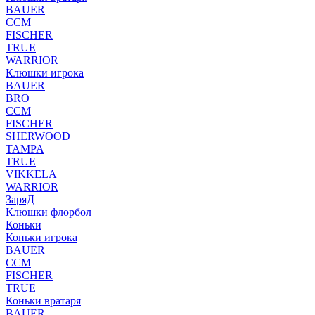
BAUER
CCM
FISCHER
TRUE
WARRIOR
Клюшки игрока
BAUER
BRO
CCM
FISCHER
SHERWOOD
TAMPA
TRUE
VIKKELA
WARRIOR
ЗаряД
Клюшки флорбол
Коньки
Коньки игрока
BAUER
CCM
FISCHER
TRUE
Коньки вратаря
BAUER