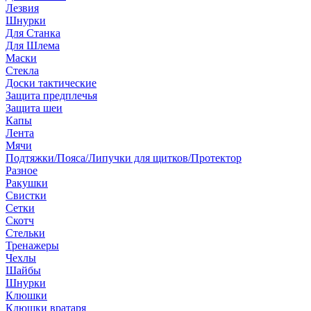
Лезвия
Шнурки
Для Станка
Для Шлема
Маски
Стекла
Доски тактические
Защита предплечья
Защита шеи
Капы
Лента
Мячи
Подтяжки/Пояса/Липучки для щитков/Протектор
Разное
Ракушки
Свистки
Сетки
Скотч
Стельки
Тренажеры
Чехлы
Шайбы
Шнурки
Клюшки
Клюшки вратаря