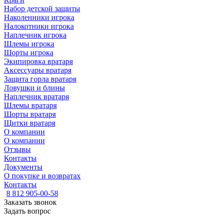
Набор детской защиты
Наколенники игрока
Налокотники игрока
Наплечник игрока
Шлемы игрока
Шорты игрока
Экипировка вратаря
Аксессуары вратаря
Защита горла вратаря
Ловушки и блины
Наплечник вратаря
Шлемы вратаря
Шорты вратаря
Щитки вратаря
О компании
О компании
Отзывы
Контакты
Документы
О покупке и возвратах
Контакты
8 812 905-00-58
Заказать звонок
Задать вопрос