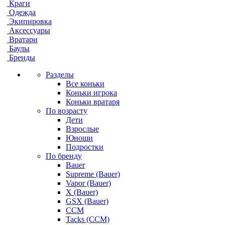
Краги
Одежда
Экипировка
Аксессуары
Вратари
Баулы
Бренды
Разделы
Все коньки
Коньки игрока
Коньки вратаря
По возрасту
Дети
Взрослые
Юноши
Подростки
По бренду
Bauer
Supreme (Bauer)
Vapor (Bauer)
X (Bauer)
GSX (Bauer)
CCM
Tacks (CCM)