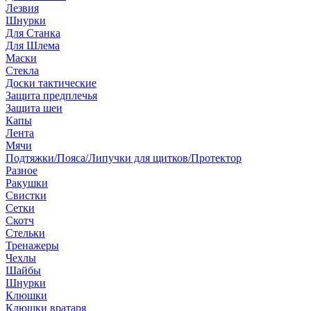
Лезвия
Шнурки
Для Станка
Для Шлема
Маски
Стекла
Доски тактические
Защита предплечья
Защита шеи
Капы
Лента
Мячи
Подтяжки/Пояса/Липучки для щитков/Протектор
Разное
Ракушки
Свистки
Сетки
Скотч
Стельки
Тренажеры
Чехлы
Шайбы
Шнурки
Клюшки
Клюшки вратаря