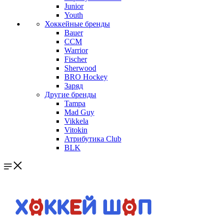
Junior
Youth
Хоккейные бренды
Bauer
CCM
Warrior
Fischer
Sherwood
BRO Hockey
Заряд
Другие бренды
Tampa
Mad Guy
Vikkela
Vitokin
Атрибутика Club
BLK