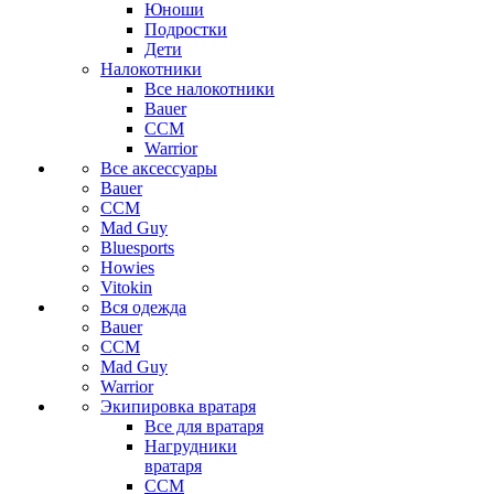
Юноши
Подростки
Дети
Налокотники
Все налокотники
Bauer
CCM
Warrior
Все аксессуары
Bauer
CCM
Mad Guy
Bluesports
Howies
Vitokin
Вся одежда
Bauer
CCM
Mad Guy
Warrior
Экипировка вратаря
Все для вратаря
Нагрудники
вратаря
CCM