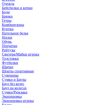
Одежда
Бейсболки и кепки
Боди
Брюки
Гетры
Комбинезоны
Куртки
Нательное белье
Носки
Обувь
Перчатки
Рейтузы
Свитера/Майки игрока
Толстовки
Футболки
Шапки
Шорты спортивные
Сувениры
Сумки и Баулы
Баул без колес
Баул на колесах
Сумки/Рюкзаки
Экипировка
Экипировка игрока
Краги