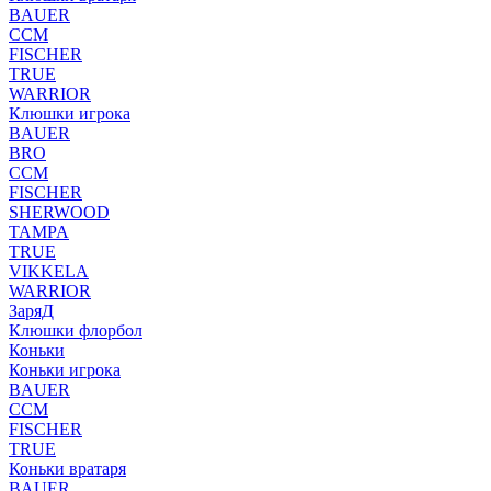
BAUER
CCM
FISCHER
TRUE
WARRIOR
Клюшки игрока
BAUER
BRO
CCM
FISCHER
SHERWOOD
TAMPA
TRUE
VIKKELA
WARRIOR
ЗаряД
Клюшки флорбол
Коньки
Коньки игрока
BAUER
CCM
FISCHER
TRUE
Коньки вратаря
BAUER