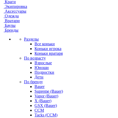
Краги
Экипировка
Аксессуары
Одежда
Вратари
Баулы
Бренды
Разделы
Все коньки
Коньки игрока
Коньки вратаря
По возрасту
Взрослые
Юноши
Подростки
Дети
По бренду
Bauer
Supreme (Bauer)
Vapor (Bauer)
X (Bauer)
GSX (Bauer)
CCM
Tacks (CCM)