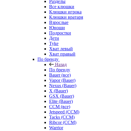
Разделы
Все клюшки
Клюшки игрока
Клюшки вратаря
Взрослые
Юноши
Подростки
Дети
Tyke
Хват левый
Хват правый
По бренду
Назад
По бренду
Bauer (все)
Vapor (Bauer)
Nexus (Bauer)
X (Bauer)
GSX (Bauer)
Elite (Bauer)
CCM (все)
Jetspeed (CCM)
Tacks (CCM)
Ribcor (CCM)
Warrior