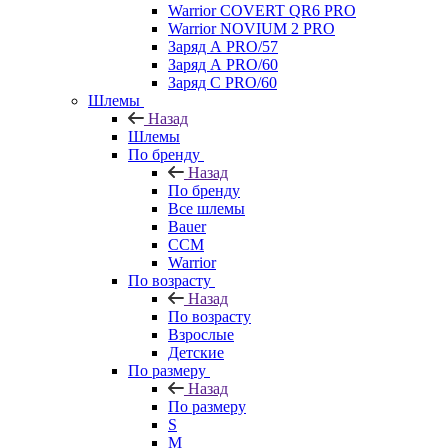
Warrior COVERT QR6 PRO
Warrior NOVIUM 2 PRO
Заряд А PRO/57
Заряд А PRO/60
Заряд С PRO/60
Шлемы
Назад
Шлемы
По бренду
Назад
По бренду
Все шлемы
Bauer
CCM
Warrior
По возрасту
Назад
По возрасту
Взрослые
Детские
По размеру
Назад
По размеру
S
M