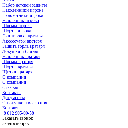
Набор детской защиты
Наколенники игрока
Налокотники игрока
Наплечник игрока
Шлемы игрока
Шорты игрока
Экипировка вратаря
Аксессуары вратаря
Защита горла вратаря
Ловушки и блины
Наплечник вратаря
Шлемы вратаря
Шорты вратаря
Щитки вратаря
О компании
О компании
Отзывы
Контакты
Документы
О покупке и возвратах
Контакты
8 812 905-00-58
Заказать звонок
Задать вопрос