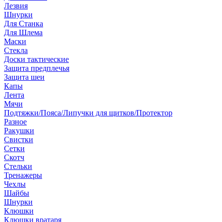
Лезвия
Шнурки
Для Станка
Для Шлема
Маски
Стекла
Доски тактические
Защита предплечья
Защита шеи
Капы
Лента
Мячи
Подтяжки/Пояса/Липучки для щитков/Протектор
Разное
Ракушки
Свистки
Сетки
Скотч
Стельки
Тренажеры
Чехлы
Шайбы
Шнурки
Клюшки
Клюшки вратаря