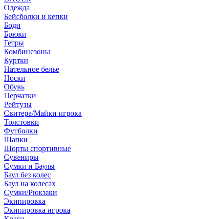
Одежда
Бейсболки и кепки
Боди
Брюки
Гетры
Комбинезоны
Куртки
Нательное белье
Носки
Обувь
Перчатки
Рейтузы
Свитера/Майки игрока
Толстовки
Футболки
Шапки
Шорты спортивные
Сувениры
Сумки и Баулы
Баул без колес
Баул на колесах
Сумки/Рюкзаки
Экипировка
Экипировка игрока
Краги