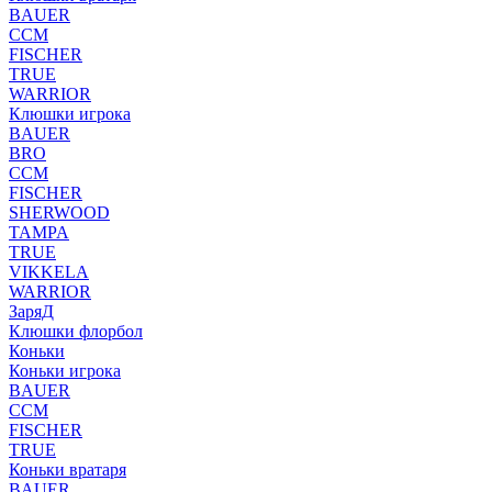
BAUER
CCM
FISCHER
TRUE
WARRIOR
Клюшки игрока
BAUER
BRO
CCM
FISCHER
SHERWOOD
TAMPA
TRUE
VIKKELA
WARRIOR
ЗаряД
Клюшки флорбол
Коньки
Коньки игрока
BAUER
CCM
FISCHER
TRUE
Коньки вратаря
BAUER