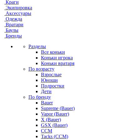
Краги
Экипировка
Аксессуары
Одежда
Вратари
Баулы
Бренды
Разделы
Все коньки
Коньки игрока
Коньки вратаря
По возрасту
Взрослые
Юноши
Подростки
Дети
По бренду
Bauer
Supreme (Bauer)
Vapor (Bauer)
X (Bauer)
GSX (Bauer)
CCM
Tacks (CCM)