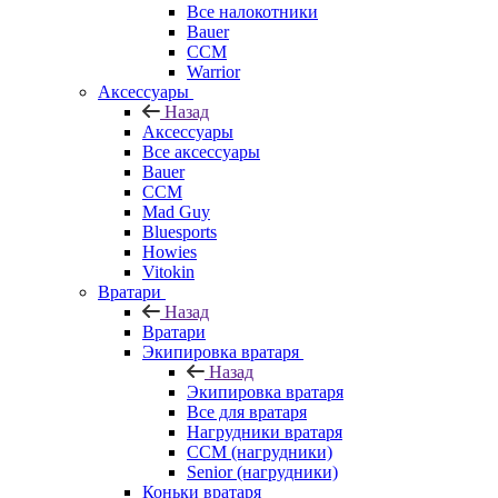
Все налокотники
Bauer
CCM
Warrior
Аксессуары
Назад
Аксессуары
Все аксессуары
Bauer
CCM
Mad Guy
Bluesports
Howies
Vitokin
Вратари
Назад
Вратари
Экипировка вратаря
Назад
Экипировка вратаря
Все для вратаря
Нагрудники вратаря
CCM (нагрудники)
Senior (нагрудники)
Коньки вратаря