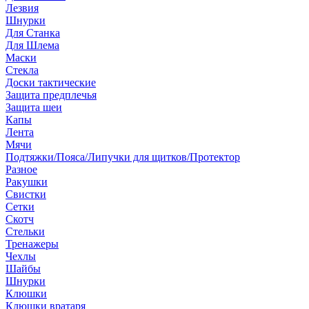
Лезвия
Шнурки
Для Станка
Для Шлема
Маски
Стекла
Доски тактические
Защита предплечья
Защита шеи
Капы
Лента
Мячи
Подтяжки/Пояса/Липучки для щитков/Протектор
Разное
Ракушки
Свистки
Сетки
Скотч
Стельки
Тренажеры
Чехлы
Шайбы
Шнурки
Клюшки
Клюшки вратаря