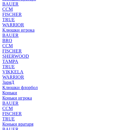
BAUER
CCM
FISCHER
TRUE
WARRIOR
Клюшки игрока
BAUER
BRO
CCM
FISCHER
SHERWOOD
TAMPA
TRUE
VIKKELA
WARRIOR
ЗаряД
Клюшки флорбол
Коньки
Коньки игрока
BAUER
CCM
FISCHER
TRUE
Коньки вратаря
BAUER