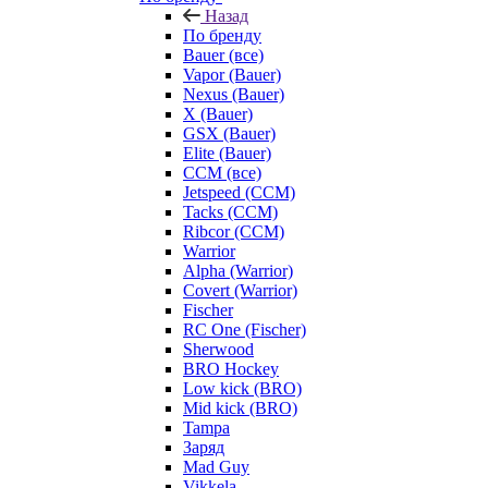
Назад
По бренду
Bauer (все)
Vapor (Bauer)
Nexus (Bauer)
X (Bauer)
GSX (Bauer)
Elite (Bauer)
CCM (все)
Jetspeed (CCM)
Tacks (CCM)
Ribcor (CCM)
Warrior
Alpha (Warrior)
Covert (Warrior)
Fischer
RC One (Fischer)
Sherwood
BRO Hockey
Low kick (BRO)
Mid kick (BRO)
Tampa
Заряд
Mad Guy
Vikkela