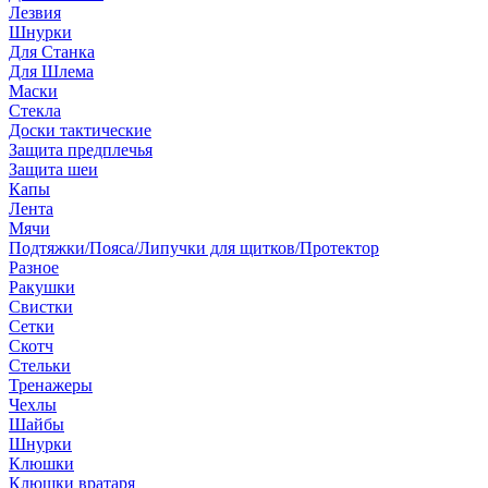
Лезвия
Шнурки
Для Станка
Для Шлема
Маски
Стекла
Доски тактические
Защита предплечья
Защита шеи
Капы
Лента
Мячи
Подтяжки/Пояса/Липучки для щитков/Протектор
Разное
Ракушки
Свистки
Сетки
Скотч
Стельки
Тренажеры
Чехлы
Шайбы
Шнурки
Клюшки
Клюшки вратаря