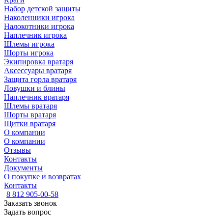
Набор детской защиты
Наколенники игрока
Налокотники игрока
Наплечник игрока
Шлемы игрока
Шорты игрока
Экипировка вратаря
Аксессуары вратаря
Защита горла вратаря
Ловушки и блины
Наплечник вратаря
Шлемы вратаря
Шорты вратаря
Щитки вратаря
О компании
О компании
Отзывы
Контакты
Документы
О покупке и возвратах
Контакты
8 812 905-00-58
Заказать звонок
Задать вопрос