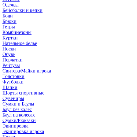
Одежда
Бейсболки и кепки
Боди
Брюки
Гетры
Комбинезоны
Куртки
Нательное белье
Носки
Обувь
Перчатки
Рейтузы
Свитера/Майки игрока
Толстовки
Футболки
Шапки
Шорты спортивные
Сувениры
Сумки и Баулы
Баул без колес
Баул на колесах
Сумки/Рюкзаки
Экипировка
Экипировка игрока
Краги