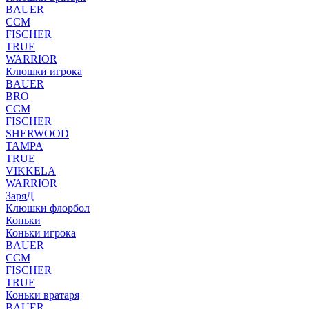
BAUER
CCM
FISCHER
TRUE
WARRIOR
Клюшки игрока
BAUER
BRO
CCM
FISCHER
SHERWOOD
TAMPA
TRUE
VIKKELA
WARRIOR
ЗаряД
Клюшки флорбол
Коньки
Коньки игрока
BAUER
CCM
FISCHER
TRUE
Коньки вратаря
BAUER