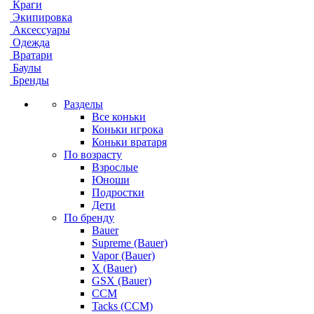
Краги
Экипировка
Аксессуары
Одежда
Вратари
Баулы
Бренды
Разделы
Все коньки
Коньки игрока
Коньки вратаря
По возрасту
Взрослые
Юноши
Подростки
Дети
По бренду
Bauer
Supreme (Bauer)
Vapor (Bauer)
X (Bauer)
GSX (Bauer)
CCM
Tacks (CCM)